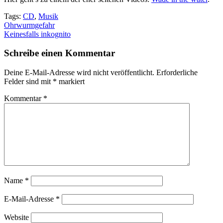
Tags:
CD
,
Musik
Beitragsnavigation
Ohrwurmgefahr
Keinesfalls inkognito
Schreibe einen Kommentar
Deine E-Mail-Adresse wird nicht veröffentlicht.
Erforderliche
Felder sind mit
*
markiert
Kommentar
*
Name
*
E-Mail-Adresse
*
Website