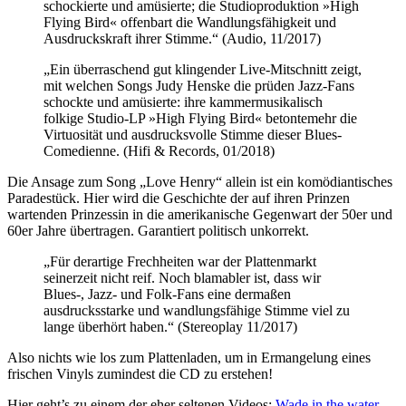
schockierte und amüsierte; die Studioproduktion »High
Flying Bird« offenbart die Wandlungsfähigkeit und
Ausdruckskraft ihrer Stimme.“ (Audio, 11/2017)
„Ein überraschend gut klingender Live-Mitschnitt zeigt,
mit welchen Songs Judy Henske die prüden Jazz-Fans
schockte und amüsierte: ihre kammermusikalisch
folkige Studio-LP »High Flying Bird« betontemehr die
Virtuosität und ausdrucksvolle Stimme dieser Blues-
Comedienne. (Hifi & Records, 01/2018)
Die Ansage zum Song „Love Henry“ allein ist ein komödiantisches
Paradestück. Hier wird die Geschichte der auf ihren Prinzen
wartenden Prinzessin in die amerikanische Gegenwart der 50er und
60er Jahre übertragen. Garantiert politisch unkorrekt.
„Für derartige Frechheiten war der Plattenmarkt
seinerzeit nicht reif. Noch blamabler ist, dass wir
Blues-, Jazz- und Folk-Fans eine dermaßen
ausdrucksstarke und wandlungsfähige Stimme viel zu
lange überhört haben.“ (Stereoplay 11/2017)
Also nichts wie los zum Plattenladen, um in Ermangelung eines
frischen Vinyls zumindest die CD zu erstehen!
Hier geht’s zu einem der eher seltenen Videos:
Wade in the water
.