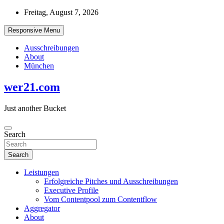
Skip
Freitag, August 7, 2026
to
content
Responsive Menu
Ausschreibungen
About
München
wer21.com
Just another Bucket
Search
Search
Leistungen
Erfolgreiche Pitches und Ausschreibungen
Executive Profile
Vom Contentpool zum Contentflow
Aggregator
About