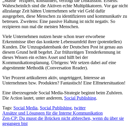
„Masse“ rezipiert, konsumiert, verfolgt die Diskussion. Erstens:
Wahrscheinlich sind die Aktiven echte Multiplikatoren. Vor gar nicht
allzulange Zeit hätten Unternehmen sehr viel Geld dafür
ausgegeben, diese Menschen zu identifizieren und kommunikativ zu
betreuen. Zweitens: Eine passive Haltung ist nicht negativ. So
rezipieren nun mal die meisten Menschen.
Viele Unternehmen nutzen heute schon teuer erworbene
Erkenntnisse über das konkrete Lebensumfeld ihrer (potentiellen)
Kunden. Die Umzugsdatenbank der Deutschen Post ist genau aus
diesem Grund heiß begehrt. Zur frühzeitigen Trenderkennung ist
dieses Wissen ein echtes Asset und hilft bei der
Kommunikationsplanung. Übrigens: Wir setzen dabei auf eine
abgestimmte Methodik (Conversation Reader).
Vier Prozent artikulieren aktiv, ungetriggert, Interesse an
Unternehmen bzw. Produkten? Fantastisch! Eine Elfmetersituation!
Eine überzeugende Social Media-Strategie beginnt beim Zuhören.
Die Action lautet, unter anderem,
Social Publishing
.
Tags:
Social Media
,
Social Publishing
,
twitter
Beitragsnavigation
Ansätze und Lösungen für die Interne Kommunikation
Zen-CP: Du musst die Brücken nicht abbrechen, wenn du über sie
gegangen bist