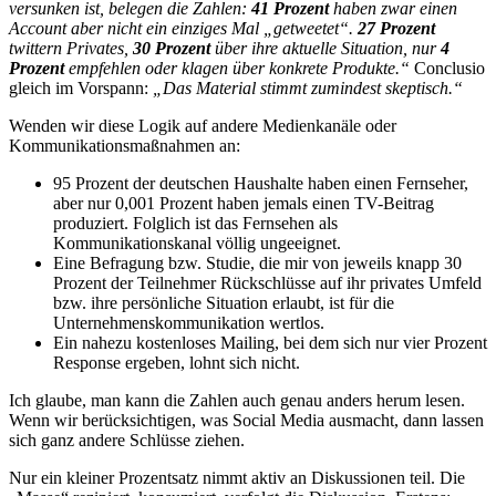
versunken ist, belegen die Zahlen:
41 Prozent
haben zwar einen
Account aber nicht ein einziges Mal „getweetet“.
27 Prozent
twittern Privates,
30 Prozent
über ihre aktuelle Situation, nur
4
Prozent
empfehlen oder klagen über konkrete Produkte.“
Conclusio
gleich im Vorspann:
„Das Material stimmt zumindest skeptisch.“
Wenden wir diese Logik auf andere Medienkanäle oder
Kommunikationsmaßnahmen an:
95 Prozent der deutschen Haushalte haben einen Fernseher,
aber nur 0,001 Prozent haben jemals einen TV-Beitrag
produziert. Folglich ist das Fernsehen als
Kommunikationskanal völlig ungeeignet.
Eine Befragung bzw. Studie, die mir von jeweils knapp 30
Prozent der Teilnehmer Rückschlüsse auf ihr privates Umfeld
bzw. ihre persönliche Situation erlaubt, ist für die
Unternehmenskommunikation wertlos.
Ein nahezu kostenloses Mailing, bei dem sich nur vier Prozent
Response ergeben, lohnt sich nicht.
Ich glaube, man kann die Zahlen auch genau anders herum lesen.
Wenn wir berücksichtigen, was Social Media ausmacht, dann lassen
sich ganz andere Schlüsse ziehen.
Nur ein kleiner Prozentsatz nimmt aktiv an Diskussionen teil. Die