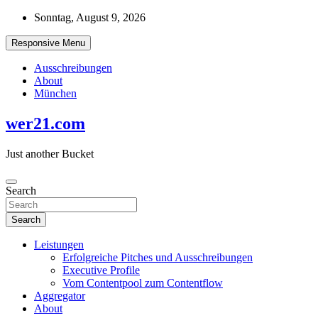
Skip
Sonntag, August 9, 2026
to
content
Responsive Menu
Ausschreibungen
About
München
wer21.com
Just another Bucket
Search
Search
Leistungen
Erfolgreiche Pitches und Ausschreibungen
Executive Profile
Vom Contentpool zum Contentflow
Aggregator
About