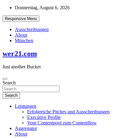
Skip
Donnerstag, August 6, 2026
to
content
Responsive Menu
Ausschreibungen
About
München
wer21.com
Just another Bucket
Search
Search
Leistungen
Erfolgreiche Pitches und Ausschreibungen
Executive Profile
Vom Contentpool zum Contentflow
Aggregator
About