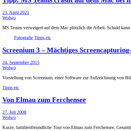
23. April 2021
Wolwo
MS Teams verweigert auf dem Mac plötzlich die Arbeit. Schuld kann
Fotografie
Tipps etc
Screenium 3 – Mächtiges Screencapturin
24. September 2015
Wolwo
Vorstellung von Screenium, einer Software zur Aufzeichnung von Bil
Tipps etc
Von Elmau zum Ferchensee
27. Juli 2008
Wolwo
Kurze, familienfreundliche Tour von Elmau zum Ferchensee, Gesamtg