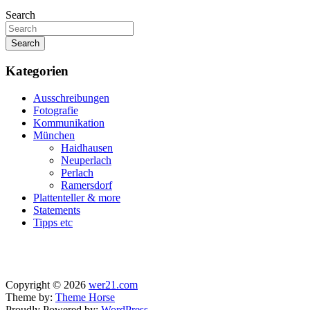
Search
Search
Kategorien
Ausschreibungen
Fotografie
Kommunikation
München
Haidhausen
Neuperlach
Perlach
Ramersdorf
Plattenteller & more
Statements
Tipps etc
Copyright © 2026
wer21.com
Theme by:
Theme Horse
Proudly Powered by:
WordPress