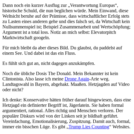
Dann noch ein kurzer Ausflug zur „Verantwortung Europas“,
historische Schuld, die nun beglichen würde. Mein Einwand, diese
Weltsicht beruhe auf der Prämisse, dass wirtschaftlicher Erfolg stets
zu Lasten eines anderen gehe und dies falsch sei, da Wirtschaft kein
Nullsummenspiel ist; Beispiel Zusammenarbeit und Wertschöpfung;
Argument ist a total loss. Notiz an mich selbst: Elevatorpitch
Marktwirtschaft googeln.
Für mich bleibt da aber dieses Bild. Du glaubst, du paddelst auf
einem See. Und dabei ist das ein Fluss.
Es fühlt sich gut an, nicht dagegen anzukämpfen.
Noch die übliche Dosis The Donald. Mein Bekannter ist kein
Clintonista. Also lasse ich meine
Drone Again
-Arie weg.
Landtagswahl in Bayern, abgehakt. Maaßen. Hetzjagden auf Video
oder nicht?
Ich denke: Konservative hätten früher darauf hingewiesen, dass eine
Hetzjagd ein definierter Begriff ist, Jägerlatein. Sie haben formal
argumentiert, rational. Alles richtig und Menschen verloren. Der
populäre Diskurs wird von der Linken seit je bildhaft geführt.
Vereinfachung, Emotionalisierung, Zuspitzung. Damit auch, formal,
immer ein bisschen Lüge. Es gibt „
Trump Lies Counting
“ Websites.