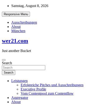
Skip
Samstag, August 8, 2026
to
content
Responsive Menu
Ausschreibungen
About
München
wer21.com
Just another Bucket
Search
Search
Leistungen
Erfolgreiche Pitches und Ausschreibungen
Executive Profile
Vom Contentpool zum Contentflow
Aggregator
About