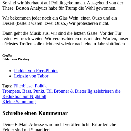
So sind wir überhaupt auf Politik gekommen. Ausgehend von der
These, Boston Analytics habe für Trump die Wahl gewonnen.
Wir bekommen jeder noch ein Glas Wein, einen Ouzo und ein
Desert (bestellt waren: zwei Ouzo.) Wir protestieren nicht.
Dann geht die Musik aus, wir sind die letzten Gäste. Vor der Tür
reden wir noch weiter. Wir verabschieden uns mit den Worten, unser
nächstes Treffen solle nicht erst wieder nach einem Jahr stattfinden.
Credits
Bilder von Pixabay:
Paddel von Free-Photos
Leipzig von Tabor
Tags:
Filterblase
,
Politik
Beitragsnavigation
Trompete, Bass, Punkt. Till Brönner & Dieter Ilg zelebrieren die
Reduktion auf Nightfall
Kleine Sammlung
Schreibe einen Kommentar
Deine E-Mail-Adresse wird nicht veröffentlicht.
Erforderliche
Felder sind mit
*
markiert