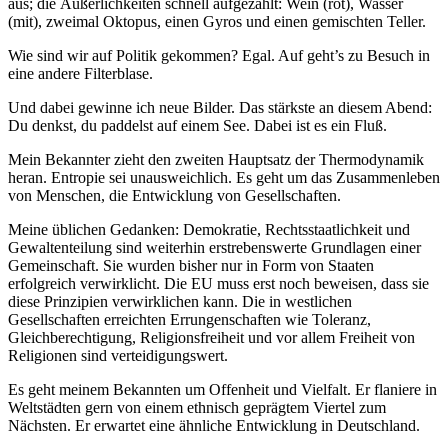
aus; die Äußerlichkeiten schnell aufgezählt: Wein (rot), Wasser
(mit), zweimal Oktopus, einen Gyros und einen gemischten Teller.
Wie sind wir auf Politik gekommen? Egal. Auf geht’s zu Besuch in
eine andere Filterblase.
Und dabei gewinne ich neue Bilder. Das stärkste an diesem Abend:
Du denkst, du paddelst auf einem See. Dabei ist es ein Fluß.
Mein Bekannter zieht den zweiten Hauptsatz der Thermodynamik
heran. Entropie sei unausweichlich. Es geht um das Zusammenleben
von Menschen, die Entwicklung von Gesellschaften.
Meine üblichen Gedanken: Demokratie, Rechtsstaatlichkeit und
Gewaltenteilung sind weiterhin erstrebenswerte Grundlagen einer
Gemeinschaft. Sie wurden bisher nur in Form von Staaten
erfolgreich verwirklicht. Die EU muss erst noch beweisen, dass sie
diese Prinzipien verwirklichen kann. Die in westlichen
Gesellschaften erreichten Errungenschaften wie Toleranz,
Gleichberechtigung, Religionsfreiheit und vor allem Freiheit von
Religionen sind verteidigungswert.
Es geht meinem Bekannten um Offenheit und Vielfalt. Er flaniere in
Weltstädten gern von einem ethnisch geprägtem Viertel zum
Nächsten. Er erwartet eine ähnliche Entwicklung in Deutschland.