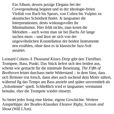
Ein Album, dessen jazzige Eleganz bei der
Covergestaltung beginnt und in der ideologie-freien
Vielfalt von Bach bis Spears, von Cohen bis Vulpius zu
akustischer Schönheit findet. Je langsamer die
Interpretationen, desto wirkungsvoller ihr
Minimalismus. Hier fehlt nichts, man kennt die
Melodien – auch wenn man sie bei Bachs
Air
lange
suchen muss – und lässt sie sich von der
ungewöhnlichen Konstellation der beiden Instrumente
neu erzählen, ohne dass es in klassische Jazz-Soli
ausartet.
Leonard Cohens
A Thousand Kisses Deep
gibt den Türöffner.
Trompete, Bass, Punkt. Das Stück liefert sich den beiden aus,
scheint wie gemacht für die minimale Besetzung.
The Fifth of
Beethoven
leistet durchaus mehr Widerstand – in dem Sinn, dass
sich Brönner erst forsch, dann aber auch suchend dem Motiv nähert,
während Ilg das Tempo am Bass anzieht und später unvermittelt als
„Solostimme“ spielt. Schließlich wird er langsamer, verstummt
beinahe, eher die Trompete wieder einsetzt.
So bietet jeder Song eine kleine, eigene Geschichte. Weitere
Anspieltipps: der Beatles-Klassiker
Eleanor Rigby,
Scream and
Shout
(Will I.Am).