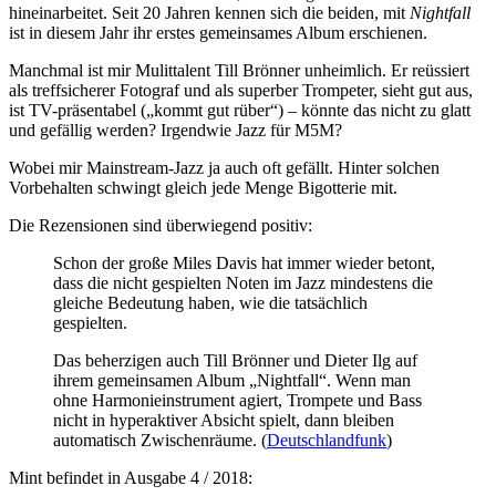
hineinarbeitet. Seit 20 Jahren kennen sich die beiden, mit
Nightfall
ist in diesem Jahr ihr erstes gemeinsames Album erschienen.
Manchmal ist mir Mulittalent Till Brönner unheimlich. Er reüssiert
als treffsicherer Fotograf und als superber Trompeter, sieht gut aus,
ist TV-präsentabel („kommt gut rüber“) – könnte das nicht zu glatt
und gefällig werden? Irgendwie Jazz für M5M?
Wobei mir Mainstream-Jazz ja auch oft gefällt. Hinter solchen
Vorbehalten schwingt gleich jede Menge Bigotterie mit.
Die Rezensionen sind überwiegend positiv:
Schon der große Miles Davis hat immer wieder betont,
dass die nicht gespielten Noten im Jazz mindestens die
gleiche Bedeutung haben, wie die tatsächlich
gespielten.
Das beherzigen auch Till Brönner und Dieter Ilg auf
ihrem gemeinsamen Album „Nightfall“. Wenn man
ohne Harmonieinstrument agiert, Trompete und Bass
nicht in hyperaktiver Absicht spielt, dann bleiben
automatisch Zwischenräume. (
Deutschlandfunk
)
Mint befindet in Ausgabe 4 / 2018: