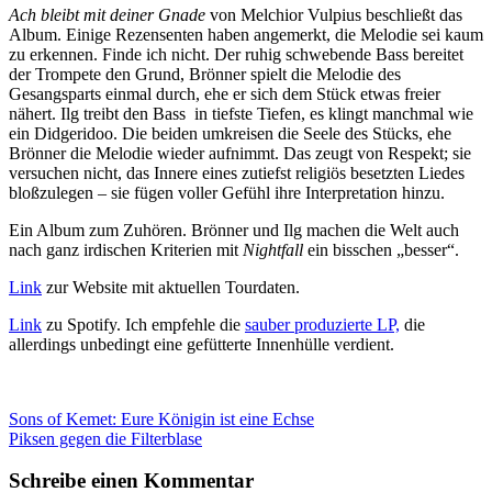
Ach bleibt mit deiner Gnade
von Melchior Vulpius beschließt das
Album. Einige Rezensenten haben angemerkt, die Melodie sei kaum
zu erkennen. Finde ich nicht. Der ruhig schwebende Bass bereitet
der Trompete den Grund, Brönner spielt die Melodie des
Gesangsparts einmal durch, ehe er sich dem Stück etwas freier
nähert. Ilg treibt den Bass in tiefste Tiefen, es klingt manchmal wie
ein Didgeridoo. Die beiden umkreisen die Seele des Stücks, ehe
Brönner die Melodie wieder aufnimmt. Das zeugt von Respekt; sie
versuchen nicht, das Innere eines zutiefst religiös besetzten Liedes
bloßzulegen – sie fügen voller Gefühl ihre Interpretation hinzu.
Ein Album zum Zuhören. Brönner und Ilg machen die Welt auch
nach ganz irdischen Kriterien mit
Nightfall
ein bisschen „besser“.
Link
zur Website mit aktuellen Tourdaten.
Link
zu Spotify. Ich empfehle die
sauber produzierte LP,
die
allerdings unbedingt eine gefütterte Innenhülle verdient.
Beitragsnavigation
Sons of Kemet: Eure Königin ist eine Echse
Piksen gegen die Filterblase
Schreibe einen Kommentar