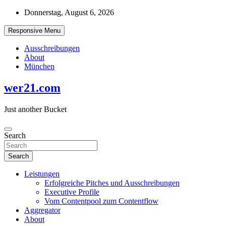
Skip
Donnerstag, August 6, 2026
to
content
Responsive Menu
Ausschreibungen
About
München
wer21.com
Just another Bucket
Search
Search
Leistungen
Erfolgreiche Pitches und Ausschreibungen
Executive Profile
Vom Contentpool zum Contentflow
Aggregator
About