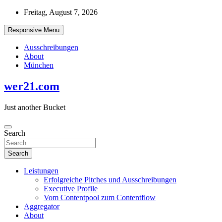
Skip
Freitag, August 7, 2026
to
content
Responsive Menu
Ausschreibungen
About
München
wer21.com
Just another Bucket
Search
Search
Leistungen
Erfolgreiche Pitches und Ausschreibungen
Executive Profile
Vom Contentpool zum Contentflow
Aggregator
About