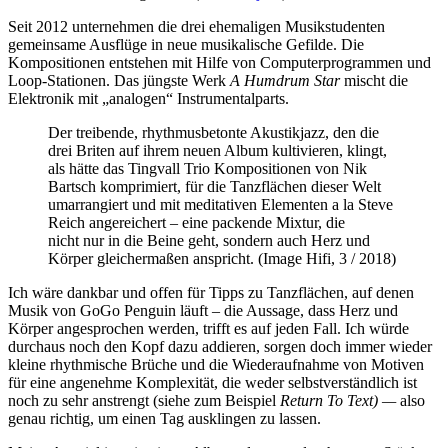
Seit 2012 unternehmen die drei ehemaligen Musikstudenten
gemeinsame Ausflüge in neue musikalische Gefilde. Die
Kompositionen entstehen mit Hilfe von Computerprogrammen und
Loop-Stationen. Das jüngste Werk
A Humdrum Star
mischt die
Elektronik mit „analogen“ Instrumentalparts.
Der treibende, rhythmusbetonte Akustikjazz, den die
drei Briten auf ihrem neuen Album kultivieren, klingt,
als hätte das Tingvall Trio Kompositionen von Nik
Bartsch komprimiert, für die Tanzflächen dieser Welt
umarrangiert und mit meditativen Elementen a la Steve
Reich angereichert – eine packende Mixtur, die
nicht nur in die Beine geht, sondern auch Herz und
Körper gleichermaßen anspricht. (Image Hifi, 3 / 2018)
Ich wäre dankbar und offen für Tipps zu Tanzflächen, auf denen
Musik von GoGo Penguin läuft – die Aussage, dass Herz und
Körper angesprochen werden, trifft es auf jeden Fall. Ich würde
durchaus noch den Kopf dazu addieren, sorgen doch immer wieder
kleine rhythmische Brüche und die Wiederaufnahme von Motiven
für eine angenehme Komplexität, die weder selbstverständlich ist
noch zu sehr anstrengt (siehe zum Beispiel
Return To Text) —
also
genau richtig, um einen Tag ausklingen zu lassen.