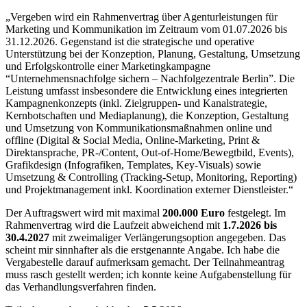
„Vergeben wird ein Rahmenvertrag über Agenturleistungen für
Marketing und Kommunikation im Zeitraum vom 01.07.2026 bis
31.12.2026. Gegenstand ist die strategische und operative
Unterstützung bei der Konzeption, Planung, Gestaltung, Umsetzung
und Erfolgskontrolle einer Marketingkampagne
“Unternehmensnachfolge sichern – Nachfolgezentrale Berlin”. Die
Leistung umfasst insbesondere die Entwicklung eines integrierten
Kampagnenkonzepts (inkl. Zielgruppen- und Kanalstrategie,
Kernbotschaften und Mediaplanung), die Konzeption, Gestaltung
und Umsetzung von Kommunikationsmaßnahmen online und
offline (Digital & Social Media, Online-Marketing, Print &
Direktansprache, PR-/Content, Out-of-Home/Bewegtbild, Events),
Grafikdesign (Infografiken, Templates, Key-Visuals) sowie
Umsetzung & Controlling (Tracking-Setup, Monitoring, Reporting)
und Projektmanagement inkl. Koordination externer Dienstleister.“
Der Auftragswert wird mit maximal
200.000 Euro
festgelegt. Im
Rahmenvertrag wird die Laufzeit abweichend mit
1.7.2026 bis
30.4.2027
mit zweimaliger Verlängerungsoption angegeben. Das
scheint mir sinnhafter als die erstgenannte Angabe. Ich habe die
Vergabestelle darauf aufmerksam gemacht. Der Teilnahmeantrag
muss rasch gestellt werden; ich konnte keine Aufgabenstellung für
das Verhandlungsverfahren finden.