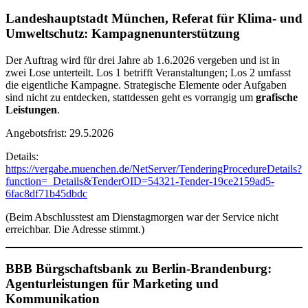
Landeshauptstadt München, Referat für Klima- und
Umweltschutz: Kampagnenunterstützung
Der Auftrag wird für drei Jahre ab 1.6.2026 vergeben und ist in
zwei Lose unterteilt. Los 1 betrifft Veranstaltungen; Los 2 umfasst
die eigentliche Kampagne. Strategische Elemente oder Aufgaben
sind nicht zu entdecken, stattdessen geht es vorrangig um
grafische
Leistungen
.
Angebotsfrist: 29.5.2026
Details:
https://vergabe.muenchen.de/NetServer/TenderingProcedureDetails?
function=_Details&TenderOID=54321-Tender-19ce2159ad5-
6fac8df71b45dbdc
(Beim Abschlusstest am Dienstagmorgen war der Service nicht
erreichbar. Die Adresse stimmt.)
BBB Bürgschaftsbank zu Berlin-Brandenburg:
Agenturleistungen für Marketing und
Kommunikation