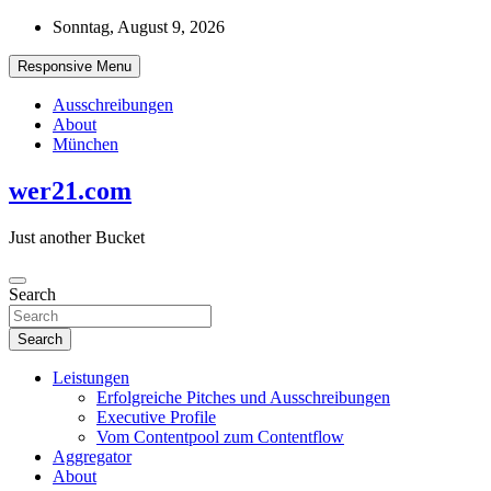
Skip
Sonntag, August 9, 2026
to
content
Responsive Menu
Ausschreibungen
About
München
wer21.com
Just another Bucket
Search
Search
Leistungen
Erfolgreiche Pitches und Ausschreibungen
Executive Profile
Vom Contentpool zum Contentflow
Aggregator
About