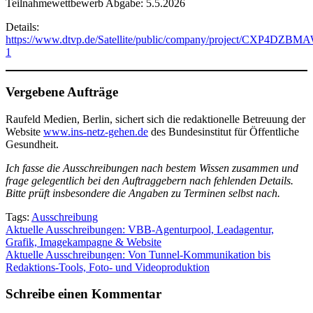
Teilnahmewettbewerb Abgabe: 5.5.2026
Details:
https://www.dtvp.de/Satellite/public/company/project/CXP4DZBM
1
Vergebene Aufträge
Raufeld Medien, Berlin, sichert sich die redaktionelle Betreuung der
Website
www.ins-netz-gehen.de
des Bundesinstitut für Öffentliche
Gesundheit.
Ich fasse die Ausschreibungen nach bestem Wissen zusammen und
frage gelegentlich bei den Auftraggebern nach fehlenden Details.
Bitte prüft insbesondere die Angaben zu Terminen selbst nach.
Tags:
Ausschreibung
Beitragsnavigation
Aktuelle Ausschreibungen: VBB-Agenturpool, Leadagentur,
Grafik, Imagekampagne & Website
Aktuelle Ausschreibungen: Von Tunnel-Kommunikation bis
Redaktions-Tools, Foto- und Videoproduktion
Schreibe einen Kommentar