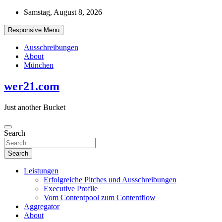
Skip
Samstag, August 8, 2026
to
content
Responsive Menu
Ausschreibungen
About
München
wer21.com
Just another Bucket
Search
Search
Leistungen
Erfolgreiche Pitches und Ausschreibungen
Executive Profile
Vom Contentpool zum Contentflow
Aggregator
About