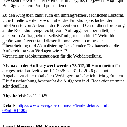
Newsletter sowie das PDF einer Printausgabe, die jeweils Highlight-
Beiträge aus dem Portal präsentieren.
Zu den Aufgaben zählt auch ein umfangreiches, fachliches Lektorat.
„Die Inhalte werden sowohl über die Funktionspostfächer der
InfoDienste von Akteuren der Prävention und Gesundheitsförderung
an die Redaktion eingereicht, vom Auftraggeber übermittelt, als
auch vom Auftragnehmer selbstständig recherchiert.“ Weiterhin
gehört zum Gegenstand dieser Rahmenvereinbarung die
Überarbeitung und Aktualisierung bestehender Textbausteine, die
Aufbereitung von Vorlagen wie z. B.
Veranstaltungsdokumentationen für die Webdarstellung.
Als maximaler
Auftragswert werden 73.515,00 Euro
(netto) für
die gesamte Laufzeit vom 1.1.2026 bis 31.12.2026 genannt.
Angaben zu einer möglichen Verlängerung habe ich nicht gefunden.
Die Ausschreibung beschreibt die Aufgaben inkl. Redaktionstermine
sehr detailliert.
Abgabefrist
: 28.11.2025
Details
:
https://www.evergabe-online.de/tenderdetails.html?
0&id=814002
Land Hessen: PR-Kampagne