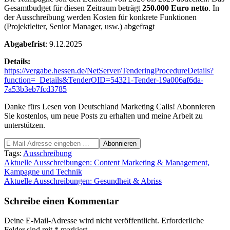
Gesamtbudget für diesen Zeitraum beträgt
250.000 Euro netto
. In
der Ausschreibung werden Kosten für konkrete Funktionen
(Projektleiter, Senior Manager, usw.) abgefragt
Abgabefrist
: 9.12.2025
Details:
https://vergabe.hessen.de/NetServer/TenderingProcedureDetails?
function=_Details&TenderOID=54321-Tender-19a006af6da-
7a53b3eb7fcd3785
Danke fürs Lesen von Deutschland Marketing Calls! Abonnieren
Sie kostenlos, um neue Posts zu erhalten und meine Arbeit zu
unterstützen.
Tags:
Ausschreibung
Beitragsnavigation
Aktuelle Ausschreibungen: Content Marketing & Management,
Kampagne und Technik
Aktuelle Ausschreibungen: Gesundheit & Abriss
Schreibe einen Kommentar
Deine E-Mail-Adresse wird nicht veröffentlicht.
Erforderliche
Felder sind mit
*
markiert