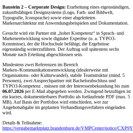
Baustein 2 – Corporate Design:
Erarbeitung eines eigenständigen,
zukunftsfähigen Designsystems (Logo, Farb- und Bildwelt,
Typografie, Iconsprache) sowie einer abgeleiteten
Markenarchitektur mit Anwendungsbeispielen und Dokumentation.
Gesucht wird ein Partner mit „hoher Kompetenz“ in Sprach- und
Markenentwicklung sowie digitaler Expertise (u. a. TYPO3-
Kenntnisse), der die Hochschule befähigt, die Ergebnisse
eigenständig weiterzuführen. Der Auftrag soll spätestens sechs
Monate nach Erteilung abgeschlossen sein.
Mindestens zwei Referenzen im Bereich
Marken-/Kommunikationsentwicklung (idealerweise mit
Organisations- oder Kulturwandel), stabile Teamstruktur (mind. 5
Personen), zwei Ansprechpartner mit Bachelorabschluss und
TYPO3-Kompetenz , müssen mit der Interessenbekundung bis zum
06.07.2026
per E-Mail abgegeben werden. Zwingend beizufügen ist
ein kurzes, dokumentierbares Portfolio als fortlaufende PDF (max. 5
MB). Auf Basis der Portfolios wird entschieden, wer zur
Angebotsabgabe im geplanten Verhandlungsverfahren eingeladen
wird.
Details & Teilnahme:
https://vergabemarktplatz.brandenburg.de/VMPCenter/notice/CX