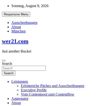
Skip
Sonntag, August 9, 2026
to
content
Responsive Menu
Ausschreibungen
About
München
wer21.com
Just another Bucket
Search
Search
Leistungen
Erfolgreiche Pitches und Ausschreibungen
Executive Profile
Vom Contentpool zum Contentflow
Aggregator
About