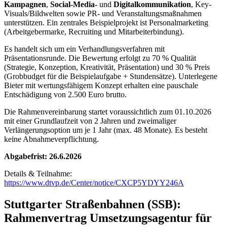
Kampagnen
,
Social-Media-
und
Digitalkommunikation
, Key-
Visuals/Bildwelten sowie PR- und Veranstaltungsmaßnahmen
unterstützen. Ein zentrales Beispielprojekt ist Personalmarketing
(Arbeitgebermarke, Recruiting und Mitarbeiterbindung).
Es handelt sich um ein Verhandlungsverfahren mit
Präsentationsrunde. Die Bewertung erfolgt zu 70 % Qualität
(Strategie, Konzeption, Kreativität, Präsentation) und 30 % Preis
(Grobbudget für die Beispielaufgabe + Stundensätze). Unterlegene
Bieter mit wertungsfähigem Konzept erhalten eine pauschale
Entschädigung von 2.500 Euro brutto.
Die Rahmenvereinbarung startet voraussichtlich zum 01.10.2026
mit einer Grundlaufzeit von 2 Jahren und zweimaliger
Verlängerungsoption um je 1 Jahr (max. 48 Monate). Es besteht
keine Abnahmeverpflichtung.
Abgabefrist: 26.6.2026
Details & Teilnahme:
https://www.dtvp.de/Center/notice/CXCP5YDYY246A
Stuttgarter Straßenbahnen (SSB):
Rahmenvertrag Umsetzungsagentur für