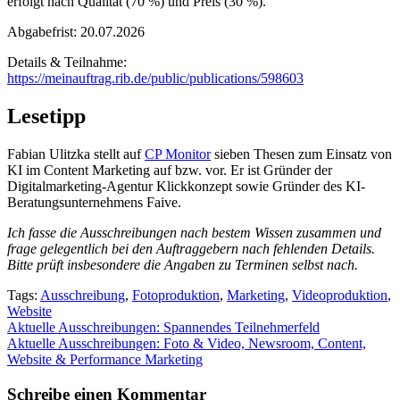
erfolgt nach Qualität (70 %) und Preis (30 %).
Abgabefrist: 20.07.2026
Details & Teilnahme:
https://meinauftrag.rib.de/public/publications/598603
Lesetipp
Fabian Ulitzka stellt auf
CP Monitor
sieben Thesen zum Einsatz von
KI im Content Marketing auf bzw. vor. Er ist Gründer der
Digitalmarketing-Agentur Klickkonzept sowie Gründer des KI-
Beratungsunternehmens Faive.
Ich fasse die Ausschreibungen nach bestem Wissen zusammen und
frage gelegentlich bei den Auftraggebern nach fehlenden Details.
Bitte prüft insbesondere die Angaben zu Terminen selbst nach.
Tags:
Ausschreibung
,
Fotoproduktion
,
Marketing
,
Videoproduktion
,
Website
Beitragsnavigation
Aktuelle Ausschreibungen: Spannendes Teilnehmerfeld
Aktuelle Ausschreibungen: Foto & Video, Newsroom, Content,
Website & Performance Marketing
Schreibe einen Kommentar