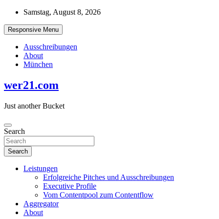
Skip
Samstag, August 8, 2026
to
content
Responsive Menu
Ausschreibungen
About
München
wer21.com
Just another Bucket
Search
Search
Leistungen
Erfolgreiche Pitches und Ausschreibungen
Executive Profile
Vom Contentpool zum Contentflow
Aggregator
About