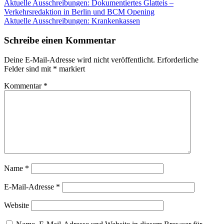
Beitragsnavigation
Aktuelle Ausschreibungen: Dokumentiertes Glatteis –
Verkehrsredaktion in Berlin und BCM Opening
Aktuelle Ausschreibungen: Krankenkassen
Schreibe einen Kommentar
Deine E-Mail-Adresse wird nicht veröffentlicht.
Erforderliche
Felder sind mit
*
markiert
Kommentar
*
Name
*
E-Mail-Adresse
*
Website