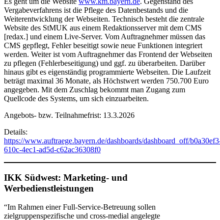
Es geht um die Website
www.km.bayern.de
. Gegenstand des
Vergabeverfahrens ist die Pflege des Datenbestands und die
Weiterentwicklung der Webseiten. Technisch besteht die zentrale
Website des StMUK aus einem Redaktionsserver mit dem CMS
[redax.] und einem Live-Server. Vom Auftragnehmer müssen das
CMS gepflegt, Fehler beseitigt sowie neue Funktionen integriert
werden. Weiter ist vom Auftragnehmer das Frontend der Webseiten
zu pflegen (Fehlerbeseitigung) und ggf. zu überarbeiten. Darüber
hinaus gibt es eigenständig programmierte Webseiten. Die Laufzeit
beträgt maximal 36 Monate, als Höchstwert werden 750.700 Euro
angegeben. Mit dem Zuschlag bekommt man Zugang zum
Quellcode des Systems, um sich einzuarbeiten.
Angebots- bzw. Teilnahmefrist: 13.3.2026
Details:
https://www.auftraege.bayern.de/dashboards/dashboard_off/b0a30ef3
610c-4ec1-ad5d-c62ac36308f0
IKK Südwest: Marketing- und
Werbedienstleistungen
“Im Rahmen einer Full-Service-Betreuung sollen
zielgruppenspezifische und cross-medial angelegte