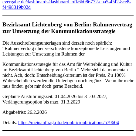
evergabe.de/dashboards/dashboard_off/6b086772-cba5-45f2-8ce8-
f4498319b02d
Bezirksamt Lichtenberg von Berlin: Rahmenvertrag
zur Umsetzung der Kommunikationsstrategie
Die Ausschreibungsunterlagen sind derzeit noch spärlich:
“Rahmenvertrag über verschiedene konzeptionelle Leistungen und
Leistungen zur Umsetzung im Rahmen der
Kommunikationsstrategie für das Amt für Weiterbildung und Kultur
im Bezirksamt Lichtenberg von Berlin.” Mehr steht da momentan
nicht. Ach, doch: Entscheidungskriterium ist der Preis. Zu 100%.
Wahrscheinlich werden die Unterlagen noch ergänzt. Wenn ihr mehr
raus findet, gebt mir doch gerne Bescheid.
Geplante Ausführungszeit: 01.04.2026 bis 31.03.2027,
Verlängerungsoption bis max. 31.3.2029
Abgabefrist: 26.2.2026
Details:
https://meinauftrag.rib.de/public/publications/579604