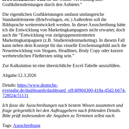
Grafikdienstleistungen durch den Anbieter.”
Die eigentlichen Grafikleistungen umfasst umfangreiche
Standardelemente (Briefvorlagen, etc.) Außerdem soll die
Bildsprache weiterentwickelt werden. In dieser Ausschreibung hätte
ich die Entwicklung von Marketingkampagnen nicht erwartet; doch
auch die “Entwicklung von zielgruppenorientierten
Marketingkampagnen (z.B. Studierendenmarketing). In diesem Fall
kann neben dem Konzept für das visuelle Erscheinungsbild auch die
Neuentwicklung von Slogans, Headlines, Body Copy oder kurzen
werbetextlichen Fließtexten nötig sein.”
Zur Kalkulation ist eine übersichtliche Excel-Tabelle auszufüllen.
Abgabe:12.3.2026
Details:
https://www.deutsche-
evergabe.de/dashboards/dashboard_off/40904300-418a-45d2-b674-
728f24c51131
Ich fasse die Ausschreibungen nach bestem Wissen zusammen und
frage gelegentlich bei den Auftraggebern nach fehlenden Details.
Bitte prüft insbesondere die Angaben zu Terminen selbst nach.
Tags:
Ausschreibung