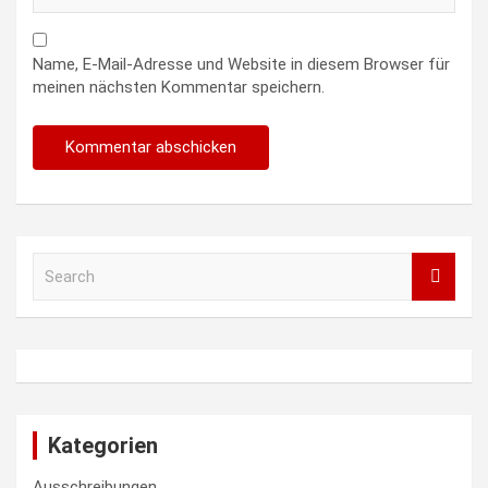
Name, E-Mail-Adresse und Website in diesem Browser für
meinen nächsten Kommentar speichern.
S
e
a
r
c
h
Kategorien
Ausschreibungen