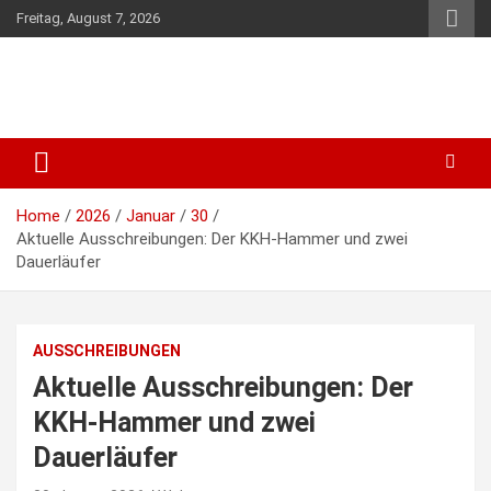
Skip
Freitag, August 7, 2026
to
content
wer21.com
Just another Bucket
Home
2026
Januar
30
Aktuelle Ausschreibungen: Der KKH-Hammer und zwei
Dauerläufer
AUSSCHREIBUNGEN
Aktuelle Ausschreibungen: Der
KKH-Hammer und zwei
Dauerläufer