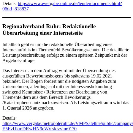
Details:
https://www.evergabe-online.de/tenderdocuments.html?
0&id=818837
Regionalverband Ruhr: Redaktionelle
Überarbeitung einer Internetseite
Inhaltlich geht es um die redaktionelle Überarbeitung eines
Internetauftritts im Themenfeld Bevölkerungsschutz. Die detaillierte
Leistungsbeschreibung erfolgt zu einem späteren Zeitpunkt mit der
Angebotsanfrage.
Das Interesse an dem Auftrag wird mit der Übersendung des
ausgefüllten Bewerbungsbogens bis spätestens 19.02.2021
bekundet. Der Bogen fordert nur die nötigsten Angaben zum
Unternehmen, allerdings sol mit der Interessensbekundung
zwingend Kenntnisse / Referenzen zur Bearbeitung von
Themenfeldern aus dem Bereich Bevölkerungs-
/Katastrophenschutz nachzuweisen. Als Leistungszeitraum wird das
1. Quartal 2026 angegeben.
Details:
https://www.vergabe.metropoleruhr.de/VMPSatellite/public/c
E5FvUkmDRwHN9eWx.skrzvmr01?0