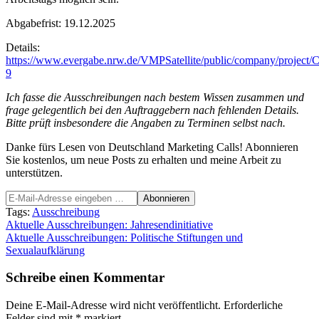
Abgabefrist: 19.12.2025
Details:
https://www.evergabe.nrw.de/VMPSatellite/public/company/pro
9
Ich fasse die Ausschreibungen nach bestem Wissen zusammen und
frage gelegentlich bei den Auftraggebern nach fehlenden Details.
Bitte prüft insbesondere die Angaben zu Terminen selbst nach.
Danke fürs Lesen von Deutschland Marketing Calls! Abonnieren
Sie kostenlos, um neue Posts zu erhalten und meine Arbeit zu
unterstützen.
Tags:
Ausschreibung
Beitragsnavigation
Aktuelle Ausschreibungen: Jahresendinitiative
Aktuelle Ausschreibungen: Politische Stiftungen und
Sexualaufklärung
Schreibe einen Kommentar
Deine E-Mail-Adresse wird nicht veröffentlicht.
Erforderliche
Felder sind mit
*
markiert