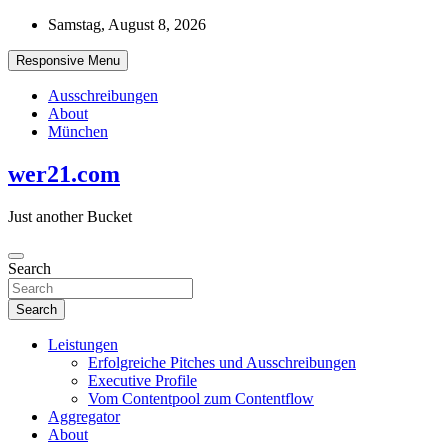
Skip
Samstag, August 8, 2026
to
content
Responsive Menu
Ausschreibungen
About
München
wer21.com
Just another Bucket
Search
Search
Leistungen
Erfolgreiche Pitches und Ausschreibungen
Executive Profile
Vom Contentpool zum Contentflow
Aggregator
About