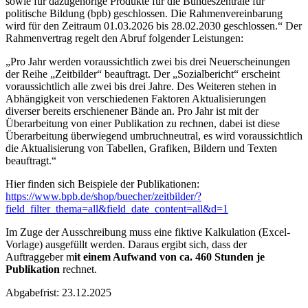
sowie für dazugehörige Produkte für die Bundeszentrale für
politische Bildung (bpb) geschlossen. Die Rahmenvereinbarung
wird für den Zeitraum 01.03.2026 bis 28.02.2030 geschlossen.“ Der
Rahmenvertrag regelt den Abruf folgender Leistungen:
„Pro Jahr werden voraussichtlich zwei bis drei Neuerscheinungen
der Reihe „Zeitbilder“ beauftragt. Der „Sozialbericht“ erscheint
voraussichtlich alle zwei bis drei Jahre. Des Weiteren stehen in
Abhängigkeit von verschiedenen Faktoren Aktualisierungen
diverser bereits erschienener Bände an. Pro Jahr ist mit der
Überarbeitung von einer Publikation zu rechnen, dabei ist diese
Überarbeitung überwiegend umbruchneutral, es wird voraussichtlich
die Aktualisierung von Tabellen, Grafiken, Bildern und Texten
beauftragt.“
Hier finden sich Beispiele der Publikationen:
https://www.bpb.de/shop/buecher/zeitbilder/?
field_filter_thema=all&field_date_content=all&d=1
Im Zuge der Ausschreibung muss eine fiktive Kalkulation (Excel-
Vorlage) ausgefüllt werden. Daraus ergibt sich, dass der
Auftraggeber m
it einem Aufwand von ca. 460 Stunden je
Publikation
rechnet.
Abgabefrist: 23.12.2025