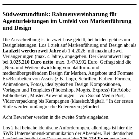
Südwestrundfunk: Rahmenvereinbarung für
Agenturleistungen im Umfeld von Markenführung
und Design
Die Ausschreibung ist in zwei Lose geteilt, bei beiden geht es um
Designleistungen. Los 1 zielt auf Markenführung und Design ab; als
Laufzeit werden zwei Jahre
ab 1.4.2026, mit maximal zwei
Verlängerungen (max. 4 Jahre), angegeben. Der Gesamtwert liegt
bei
3.025.210 Euro netto
, max. 3.478,992 Euro. Gefragt sind die
„Neu- und Weiterentwicklung von plattform- und
medienübergreifendem Design für Marken, Angebote und Formate
Er-/Bearbeiten von Assets (z.B. Logo, Schriften, Farben, Formen,
Animationen, Fotos), idealtypischen Design-Kompositionen,
Vorlagen und Templates (Photoshop, Mogrts, Express) für Adobe
Bibliotheken, Muster-Anwendungen – von Social Media Post,
Videoverpackung bis Kampagnen (klassisch/digital).“ In der ersten
Stufe werden umfangreiche Referenzen gefordert.
Acht Bewerber werden in die zweite Stufe eingeladen.
Los 2 hat beinahe identische Anforderungen, allerdings ist hier die
SWR Unternehmenskommunikation der Absender. Bei identischen
Laufzeiten beträgt der Gesamtwert hier
336.134 Euro
netto bzw.