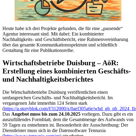
Heute habe ich drei Projekte gefunden, die für eine „passende“
Agentur interessant sind. Mit dabei: Ein kombinierter
Nachhaltigkeits- und Geschäftsbericht, eine Rahmenvereinbarung
über das gesamte Kommunikationsspektrum und schließlich
Gestaltung für eine Publikationsreihe.
Wirtschaftsbetriebe Duisburg – AöR:
Erstellung eines kombinierten Geschäfts-
und Nachhaltigkeitsberichtes
Die Wirtschaftsbetriebe Duisburg veröffentlichen einen
umfangreichen Geschäfts- und Nachhaltigkeitsbericht. Im
vergangenen Jahr immerhin 124 Seiten stark
(
https://a.storyblok.com/f/312000/x/0aef305a6e/wbd_gb_nb_2024_fin
Das
Angebot muss bis zum 24.10.2025
vorliegen. Dazu gibt es ein
auszufüllendes Formblatt, dem die Gesamtmenge des Aufwands von
59 Tagen zu entnehmen ist. Besonderheit der Ausschreibung: Der
Dienstleister muss sich in die Datensoftware Tennaxia
(
https://www.tennaxia.com/en
) einarbeiten.