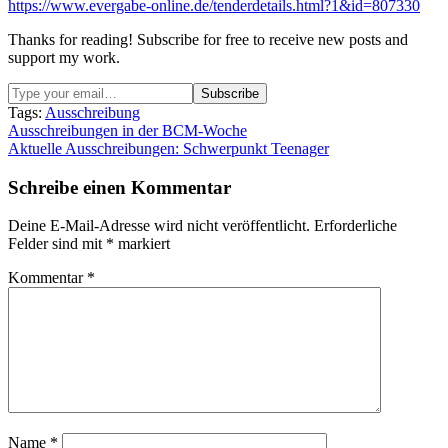
https://www.evergabe-online.de/tenderdetails.html?1&id=807330
Thanks for reading! Subscribe for free to receive new posts and
support my work.
Tags:
Ausschreibung
Beitragsnavigation
Ausschreibungen in der BCM-Woche
Aktuelle Ausschreibungen: Schwerpunkt Teenager
Schreibe einen Kommentar
Deine E-Mail-Adresse wird nicht veröffentlicht.
Erforderliche
Felder sind mit
*
markiert
Kommentar
*
Name
*