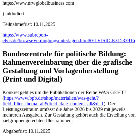
https://www.nrwglobalbusiness.com
) inkludiert.
Teilnahmefrist: 10.11.2025
https://www.subreport-
elvis.de/browseVerdingungsunterlagen.html#ELVISID:E31533916
Bundeszentrale für politische Bildung:
Rahmenvereinbarung über die grafische
Gestaltung und Vorlagenherstellung
(Print und Digital)
Konkret geht es um die Publikationen der Reihe WAS GEHT?
(
https://www.bpb.de/shop/materialien/was-geht/?
field_filter_thema=all&field_date_content=all&d=1
). Der
Leistungszeitraum umfasst die Jahre 2026 bis 2029 mit jeweils
mehreren Ausgaben. Zur Gestaltung gehört auch die Erstellung von
zielgruppengerechten Illustrationen.
Abgabefrist: 10.11.2025