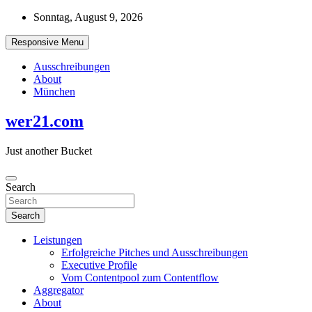
Skip
Sonntag, August 9, 2026
to
content
Responsive Menu
Ausschreibungen
About
München
wer21.com
Just another Bucket
Search
Search
Leistungen
Erfolgreiche Pitches und Ausschreibungen
Executive Profile
Vom Contentpool zum Contentflow
Aggregator
About