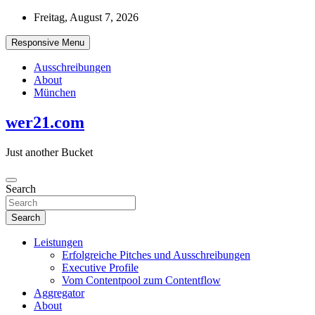
Skip
Freitag, August 7, 2026
to
content
Responsive Menu
Ausschreibungen
About
München
wer21.com
Just another Bucket
Search
Search
Leistungen
Erfolgreiche Pitches und Ausschreibungen
Executive Profile
Vom Contentpool zum Contentflow
Aggregator
About