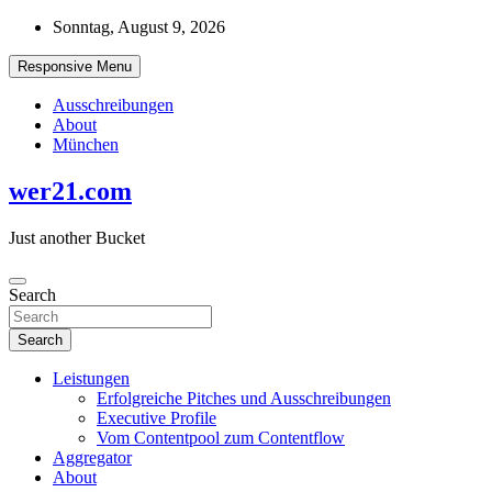
Skip
Sonntag, August 9, 2026
to
content
Responsive Menu
Ausschreibungen
About
München
wer21.com
Just another Bucket
Search
Search
Leistungen
Erfolgreiche Pitches und Ausschreibungen
Executive Profile
Vom Contentpool zum Contentflow
Aggregator
About