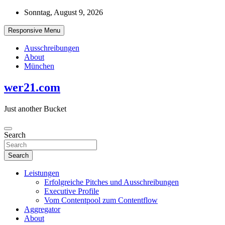
Skip
Sonntag, August 9, 2026
to
content
Responsive Menu
Ausschreibungen
About
München
wer21.com
Just another Bucket
Search
Search
Leistungen
Erfolgreiche Pitches und Ausschreibungen
Executive Profile
Vom Contentpool zum Contentflow
Aggregator
About