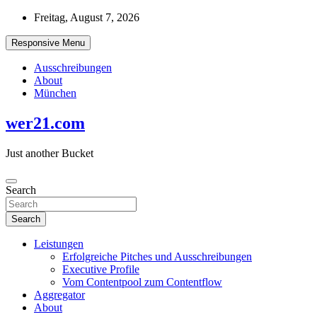
Skip
Freitag, August 7, 2026
to
content
Responsive Menu
Ausschreibungen
About
München
wer21.com
Just another Bucket
Search
Search
Leistungen
Erfolgreiche Pitches und Ausschreibungen
Executive Profile
Vom Contentpool zum Contentflow
Aggregator
About