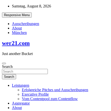
Skip
Samstag, August 8, 2026
to
content
Responsive Menu
Ausschreibungen
About
München
wer21.com
Just another Bucket
Search
Search
Leistungen
Erfolgreiche Pitches und Ausschreibungen
Executive Profile
Vom Contentpool zum Contentflow
Aggregator
About