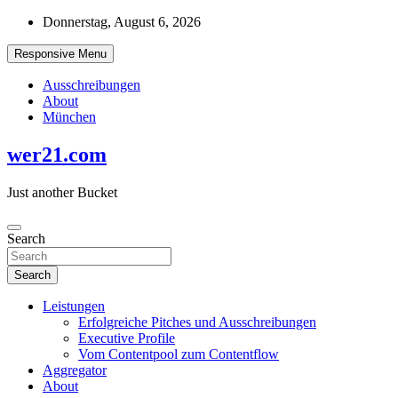
Skip
Donnerstag, August 6, 2026
to
content
Responsive Menu
Ausschreibungen
About
München
wer21.com
Just another Bucket
Search
Search
Leistungen
Erfolgreiche Pitches und Ausschreibungen
Executive Profile
Vom Contentpool zum Contentflow
Aggregator
About