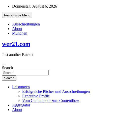
Skip
Donnerstag, August 6, 2026
to
content
Responsive Menu
Ausschreibungen
About
München
wer21.com
Just another Bucket
Search
Search
Leistungen
Erfolgreiche Pitches und Ausschreibungen
Executive Profile
Vom Contentpool zum Contentflow
Aggregator
About